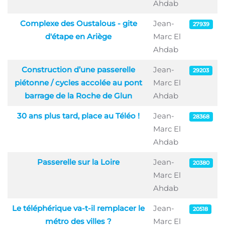
Ahdab
Complexe des Oustalous - gite
Jean-
27939
d'étape en Ariège
Marc El
Ahdab
Construction d’une passerelle
Jean-
29203
piétonne / cycles accolée au pont
Marc El
barrage de la Roche de Glun
Ahdab
30 ans plus tard, place au Téléo !
Jean-
28368
Marc El
Ahdab
Passerelle sur la Loire
Jean-
20380
Marc El
Ahdab
Le téléphérique va-t-il remplacer le
Jean-
20518
métro des villes ?
Marc El