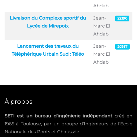
Ahdab
Livraison du Complexe sportif du
Jean-
22390
Lycée de Mirepoix
Marc El
Ahdab
Lancement des travaux du
Jean-
20387
Téléphérique Urbain Sud : Téléo
Marc El
Ahdab
À propos
SETI est un bureau d’ingénierie indépendant
créé en
1965 à Toulouse, par un groupe d’Ingénieurs de l’Ecole
Nationale des Ponts et Chaussée.