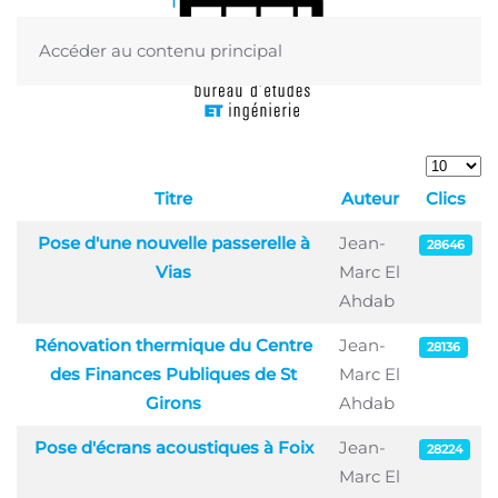
Accéder au contenu principal
Menu
Afficher 
Titre
Auteur
Clics
Articles
Pose d'une nouvelle passerelle à
Jean-
28646
Vias
Marc El
Ahdab
Rénovation thermique du Centre
Jean-
28136
des Finances Publiques de St
Marc El
Girons
Ahdab
Pose d'écrans acoustiques à Foix
Jean-
28224
Marc El