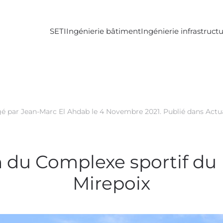
SETI
Ingénierie bâtiment
Ingénierie infrastruct
é par Jean-Marc El Ahdab le
4 Novembre 2021
. Publié dans
Actua
n du Complexe sportif du
Mirepoix