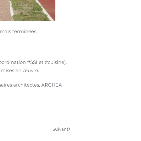
rmais terminées.
oordination #SSI et #cuisine),
s mises en œuvre.
enaires architectes, ARCHEA
Suivant