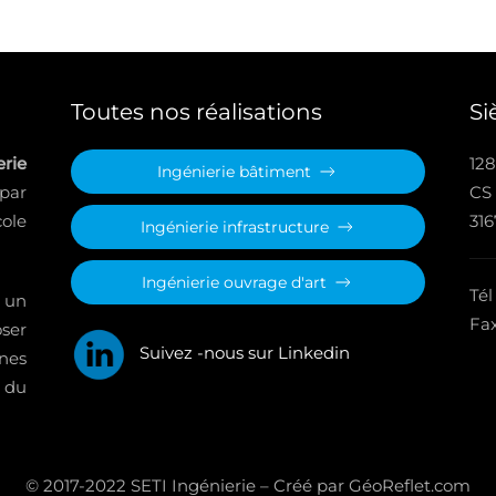
Toutes nos réalisations
Si
rie
128
Ingénierie bâtiment
 par
CS
ole
31
Ingénierie infrastructure
Ingénierie ouvrage d'art
Tél
 un
Fax
oser
Suivez -nous sur Linkedin
nes
 du
© 2017-2022 SETI Ingénierie – Créé par GéoReflet.com