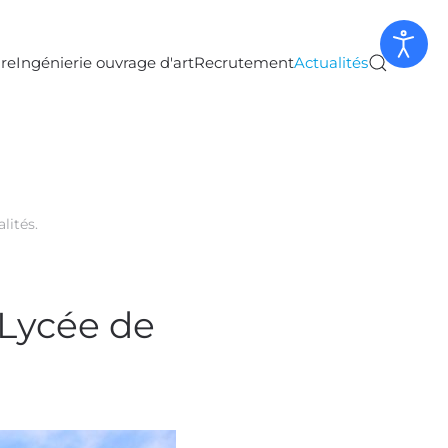
ure
Ingénierie ouvrage d'art
Recrutement
Actualités
lités
.
 Lycée de