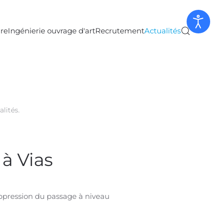
ure
Ingénierie ouvrage d'art
Recrutement
Actualités
alités
.
 à Vias
uppression du passage à niveau