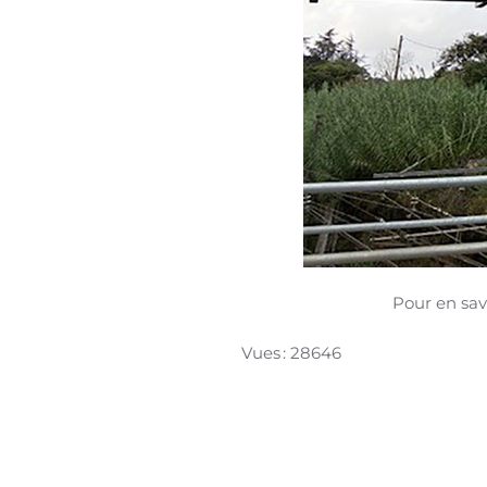
Pour en savo
Vues : 28646