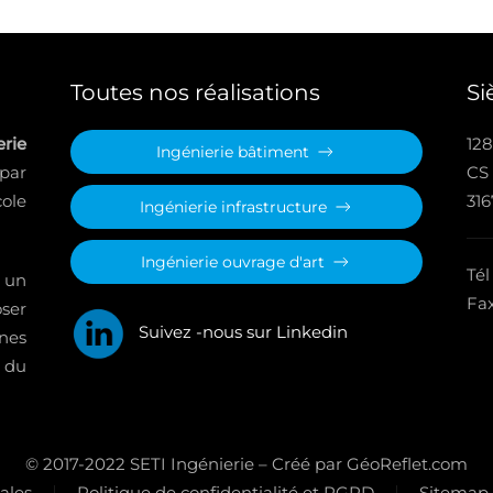
Toutes nos réalisations
Si
rie
128
Ingénierie bâtiment
 par
CS
ole
31
Ingénierie infrastructure
Ingénierie ouvrage d'art
Tél
 un
Fax
oser
Suivez -nous sur Linkedin
nes
 du
© 2017-2022 SETI Ingénierie – Créé par GéoReflet.com
ales
Politique de confidentialité et RGPD
Sitemap