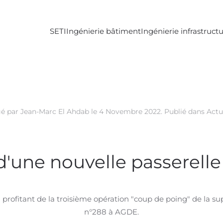
SETI
Ingénierie bâtiment
Ingénierie infrastruct
é par Jean-Marc El Ahdab le
4 Novembre 2022
. Publié dans
Actu
'une nouvelle passerelle
rofitant de la troisième opération "coup de poing" de la s
n°288 à AGDE.