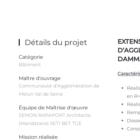
Détails du projet
EXTEN
D’AGG
Catégorie
DAMMA
Bâtiment
Caractéri
Maître d'ouvrage
Communauté d’Agglomération de
Réali
Melun Val de Seine
en R+
Réali
Équipe de Maîtrise d'œuvre
Rempl
SEMON RAPAPORT Architecte
Dossi
(Mandataire) SETI BET TCE
Conso
Mission réalisée