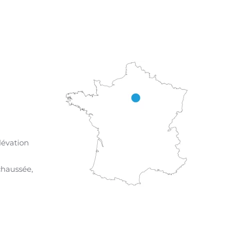
lévation
chaussée,