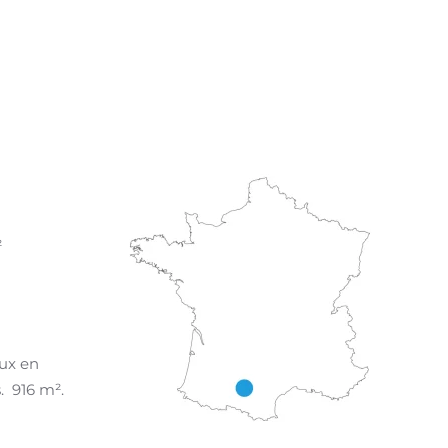
²
aux en
. 916 m².