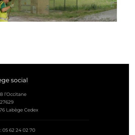
ège social
8 l’Occitane
 27629
676 Labège Cedex
 : 05 62 24 02 70