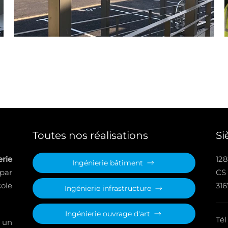
Toutes nos réalisations
Si
rie
128
Ingénierie bâtiment
 par
CS
ole
31
Ingénierie infrastructure
Ingénierie ouvrage d'art
Tél
 un