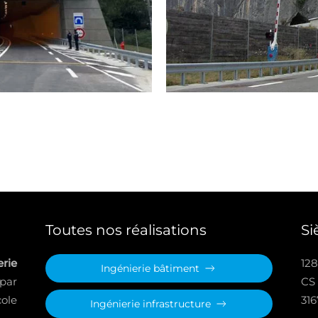
Toutes nos réalisations
Si
rie
128
Ingénierie bâtiment
 par
CS
ole
31
Ingénierie infrastructure