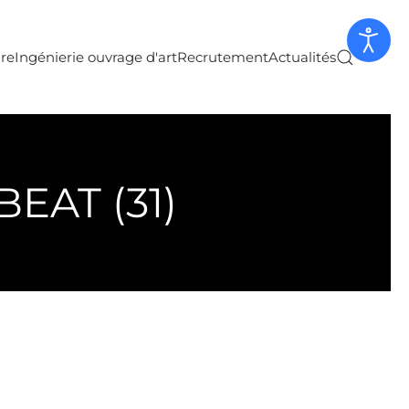
ure
Ingénierie ouvrage d'art
Recrutement
Actualités
EAT (31)