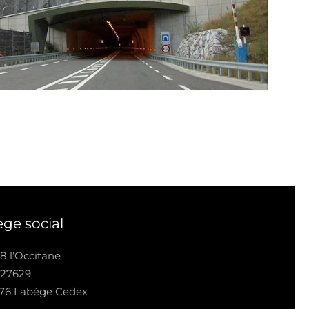
ège social
8 l’Occitane
 27629
676 Labège Cedex