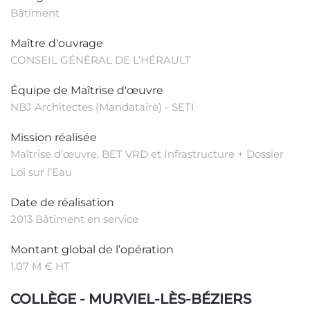
Bâtiment
Maître d'ouvrage
CONSEIL GÉNÉRAL DE L’HÉRAULT
Équipe de Maîtrise d'œuvre
NBJ Architectes (Mandataire) - SETI
Mission réalisée
Maîtrise d’œuvre, BET VRD et Infrastructure + Dossier
Loi sur l’Eau
Date de réalisation
2013 Bâtiment en service
Montant global de l’opération
1.07 M € HT
COLLÈGE - MURVIEL-LÈS-BÉZIERS