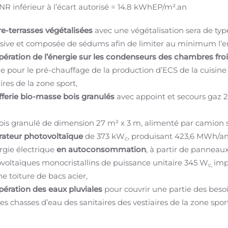
NR inférieur à l’écart autorisé = 14.8 kWhEP/m².an
re-terrasses végétalisées
avec une végétalisation sera de typ
sive et composée de sédums afin de limiter au minimum l’en
ération de l’énergie sur les condenseurs des chambres fro
ne pour le pré-chauffage de la production d’ECS de la cuisine
ires de la zone sport,
ferie bio-masse bois granulés
avec appoint et secours gaz 2
bois granulé de dimension 27 m² x 3 m, alimenté par camion s
ateur photovoltaïque
de 373 kW
, produisant 423,6 MWh/a
c
rgie électrique
en autoconsommation
, à partir de panneau
voltaïques monocristallins de puissance unitaire 345 W
imp
c,
ne toiture de bacs acier,
ération des eaux pluviales
pour couvrir une partie des beso
es chasses d’eau des sanitaires des vestiaires de la zone sport