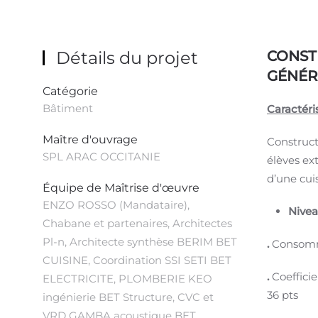
Détails du projet
CONST
GÉNÉR
Catégorie
Bâtiment
Caractéri
Maître d'ouvrage
Construct
SPL ARAC OCCITANIE
élèves ex
d’une cui
Équipe de Maîtrise d'œuvre
ENZO ROSSO (Mandataire),
Nive
Chabane et partenaires, Architectes
Pl-n, Architecte synthèse BERIM BET
.
Consomma
CUISINE, Coordination SSI SETI BET
.
Coeffici
ELECTRICITE, PLOMBERIE KEO
36 pts
ingénierie BET Structure, CVC et
VRD GAMBA acoustique BET