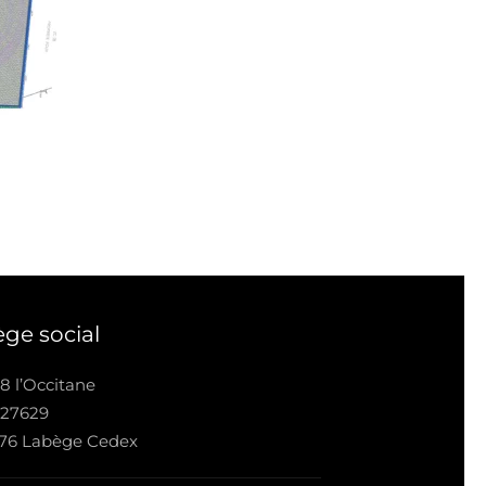
ège social
8 l’Occitane
 27629
676 Labège Cedex