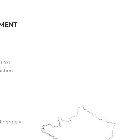
EMENT
1 471
uction
finergie =