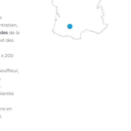
e
tretien,
ides
de la
 et des
 x 200
ouffleur,
n
x
lantés
ins en
.