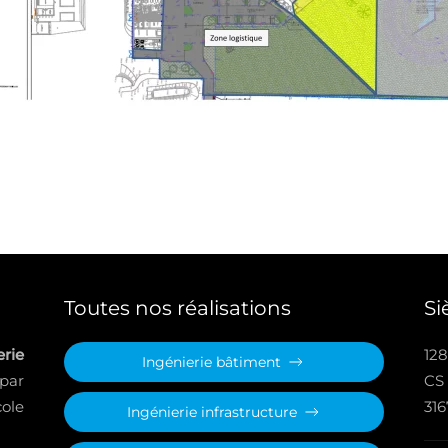
Toutes nos réalisations
Si
rie
128
Ingénierie bâtiment
 par
CS
ole
31
Ingénierie infrastructure