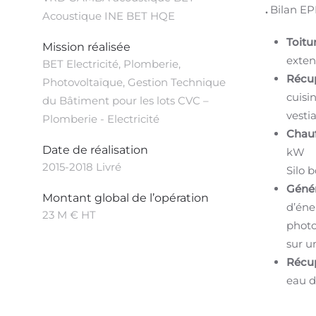
.
Bilan EP
Acoustique INE BET HQE
Toitu
Mission réalisée
exten
BET Electricité, Plomberie,
Récup
Photovoltaïque, Gestion Technique
cuisi
du Bâtiment pour les lots CVC –
vestia
Plomberie - Electricité
Chauf
Date de réalisation
kW
2015-2018 Livré
Silo 
Génér
Montant global de l’opération
d’éne
23 M € HT
photo
sur u
Récup
eau d